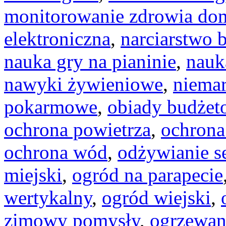
monitorowanie zdrowia d
elektroniczna
,
narciarstwo 
nauka gry na pianinie
,
nauk
nawyki żywieniowe
,
niemar
pokarmowe
,
obiady budżet
ochrona powietrza
,
ochrona
ochrona wód
,
odżywianie s
miejski
,
ogród na parapecie
wertykalny
,
ogród wiejski
,
zimowy pomysły
,
ogrzewan