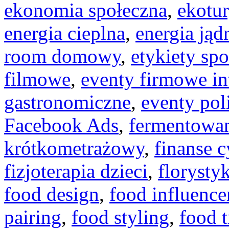
ekonomia społeczna
,
ekotu
energia cieplna
,
energia ją
room domowy
,
etykiety sp
filmowe
,
eventy firmowe in
gastronomiczne
,
eventy pol
Facebook Ads
,
fermentowan
krótkometrażowy
,
finanse 
fizjoterapia dzieci
,
floryst
food design
,
food influence
pairing
,
food styling
,
food t