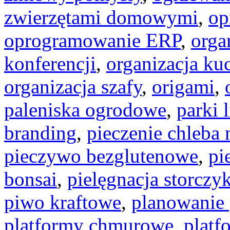
zwierzętami domowymi
,
op
oprogramowanie ERP
,
orga
konferencji
,
organizacja ku
organizacja szafy
,
origami
,
paleniska ogrodowe
,
parki 
branding
,
pieczenie chleba 
pieczywo bezglutenowe
,
pi
bonsai
,
pielęgnacja storczy
piwo kraftowe
,
planowanie
platformy chmurowe
,
platf