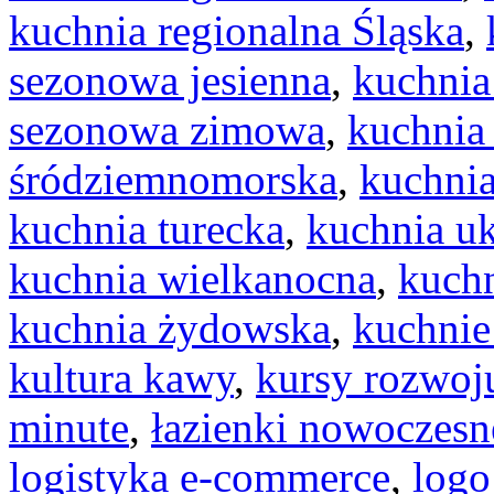
kuchnia regionalna Śląska
,
sezonowa jesienna
,
kuchnia
sezonowa zimowa
,
kuchnia
śródziemnomorska
,
kuchnia
kuchnia turecka
,
kuchnia uk
kuchnia wielkanocna
,
kuchn
kuchnia żydowska
,
kuchnie
kultura kawy
,
kursy rozwoj
minute
,
łazienki nowoczesn
logistyka e-commerce
,
logo