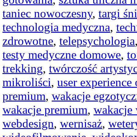
taniec nowoczesny
,
targi ś
technologia medyczna
,
tec
zdrowotne
,
telepsychologia
testy medyczne domowe
,
to
trekking
,
twórczość artysty
mikroliści
,
user experience 
premium
,
wakacje egzotycz
wakacje premium
,
wakacje 
webdesign
,
wernisaż
,
weter