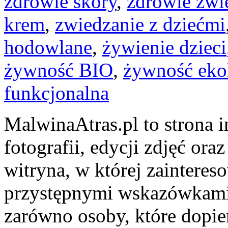
zdrowie skóry
,
zdrowie zwi
krem
,
zwiedzanie z dziećmi
hodowlane
,
żywienie dzieci
żywność BIO
,
żywność ekol
funkcjonalna
MalwinaAtras.pl to strona 
fotografii, edycji zdjęć or
witryna, w której zaintereso
przystępnymi wskazówkami.
zarówno osoby, które dopie