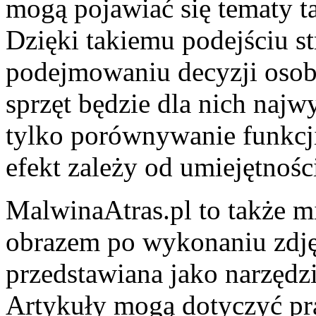
mogą pojawiać się tematy t
Dzięki takiemu podejściu 
podejmowaniu decyzji osobo
sprzęt będzie dla nich najw
tylko porównywanie funkcji
efekt zależy od umiejętnośc
MalwinaAtras.pl to także mi
obrazem po wykonaniu zdjęc
przedstawiana jako narzędz
Artykuły mogą dotyczyć pr