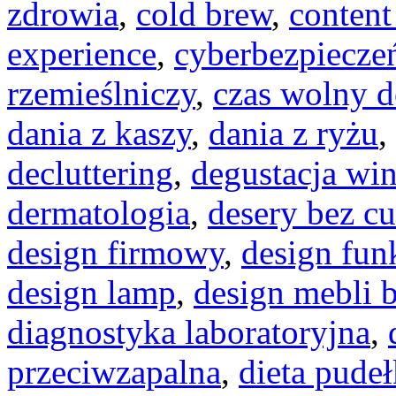
zdrowia
,
cold brew
,
conten
experience
,
cyberbezpiecze
rzemieślniczy
,
czas wolny d
dania z kaszy
,
dania z ryżu
,
decluttering
,
degustacja wi
dermatologia
,
desery bez c
design firmowy
,
design fun
design lamp
,
design mebli 
diagnostyka laboratoryjna
,
przeciwzapalna
,
dieta pude