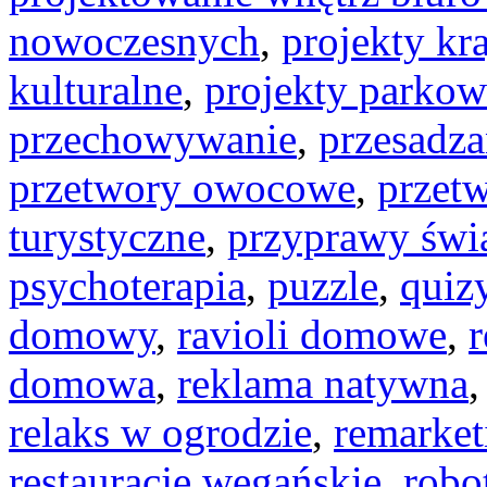
nowoczesnych
,
projekty kr
kulturalne
,
projekty parkow
przechowywanie
,
przesadza
przetwory owocowe
,
przet
turystyczne
,
przyprawy świ
psychoterapia
,
puzzle
,
quiz
domowy
,
ravioli domowe
,
r
domowa
,
reklama natywna
relaks w ogrodzie
,
remarket
restauracje wegańskie
,
robo