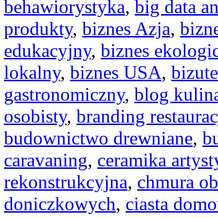
behawiorystyka
,
big data an
produkty
,
biznes Azja
,
bizn
edukacyjny
,
biznes ekologi
lokalny
,
biznes USA
,
bizut
gastronomiczny
,
blog kulin
osobisty
,
branding restaurac
budownictwo drewniane
,
b
caravaning
,
ceramika artyst
rekonstrukcyjna
,
chmura ob
doniczkowych
,
ciasta dom