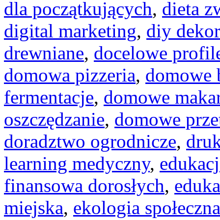
dla początkujących
,
dieta z
digital marketing
,
diy dekor
drewniane
,
docelowe profil
domowa pizzeria
,
domowe b
fermentacje
,
domowe maka
oszczędzanie
,
domowe prze
doradztwo ogrodnicze
,
dru
learning medyczny
,
edukacj
finansowa dorosłych
,
eduka
miejska
,
ekologia społeczn