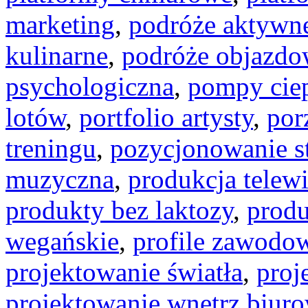
marketing
,
podróże aktywn
kulinarne
,
podróże objazdo
psychologiczna
,
pompy cie
lotów
,
portfolio artysty
,
por
treningu
,
pozycjonowanie s
muzyczna
,
produkcja telew
produkty bez laktozy
,
produ
wegańskie
,
profile zawodo
projektowanie światła
,
proj
projektowanie wnętrz biur