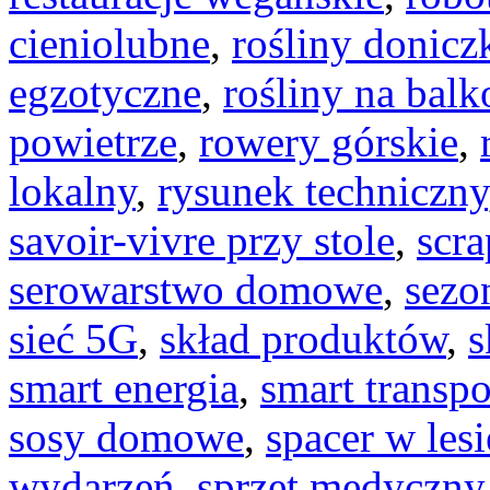
cieniolubne
,
rośliny donicz
egzotyczne
,
rośliny na balk
powietrze
,
rowery górskie
,
lokalny
,
rysunek techniczny
savoir-vivre przy stole
,
scr
serowarstwo domowe
,
sezo
sieć 5G
,
skład produktów
,
s
smart energia
,
smart transpo
sosy domowe
,
spacer w lesi
wydarzeń
,
sprzęt medyczny