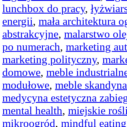
lunchbox do pracy
,
łyżwiar
energii
,
mała architektura 
abstrakcyjne
,
malarstwo ole
po numerach
,
marketing au
marketing polityczny
,
marke
domowe
,
meble industrialn
modułowe
,
meble skandyn
medycyna estetyczna zabieg
mental health
,
miejskie rośl
mikroogród
,
mindful eating