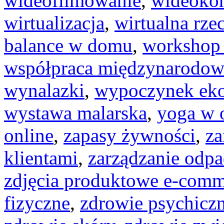
wideofilmowanie
,
wideokon
wirtualizacja
,
wirtualna rze
balance w domu
,
workshop 
współpraca międzynarodow
wynalazki
,
wypoczynek eko
wystawa malarska
,
yoga w 
online
,
zapasy żywności
,
za
klientami
,
zarządzanie odp
zdjęcia produktowe e-comm
fizyczne
,
zdrowie psychicz