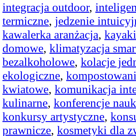
integracja outdoor
,
intelige
termiczne
,
jedzenie intuicyj
kawalerka aranżacja
,
kayak
domowe
,
klimatyzacja smar
bezalkoholowe
,
kolacje je
ekologiczne
,
kompostowan
kwiatowe
,
komunikacja int
kulinarne
,
konferencje nau
konkursy artystyczne
,
konsu
prawnicze
,
kosmetyki dla z