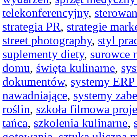
telekonferencyjny
,
sterowan
strategia PR
,
strategie mar
street photography
,
styl pra
suplementy diety
,
surowce n
domu
,
święta kulinarne
,
sy
dokumentów
,
systemy ERP 
nawadniające
,
systemy zab
roślin
,
szkoła filmowa proje
tańca
,
szkolenia kulinarne
,
gotowania
,
sztuka uliczna 