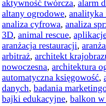
aktywność twórcza
,
alarm 
altany ogrodowe
,
analityka
analiza cyfrowa
,
analiza sp
3D
,
animal rescue
,
aplikacj
aranżacja restauracji
,
aranża
arbitraż
,
architekt krajobraz
nowoczesna
,
architektura 
automatyczna księgowość
,
danych
,
badania marketing
bajki edukacyjne
,
balkon w